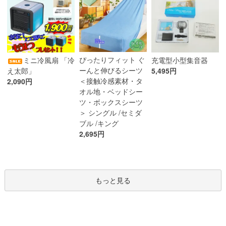
ぴったりフィット ぐ
ミニ冷風扇 「冷
充電型小型集音器
ーんと伸びるシーツ
え太郎」
5,495円
＜接触冷感素材・タ
2,090円
オル地・ベッドシー
ツ・ボックスシーツ
＞ シングル /セミダ
ブル /キング
2,695円
もっと見る