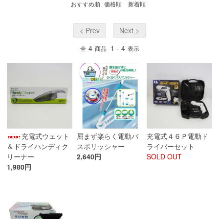
おすすめ順
価格順
新着順
< Prev
Next >
4
1
4
全
商品
-
表示
充電式ウェット
屈まず楽らく電動バ
充電式４６Ｐ電動ド
＆ドライハンディク
スポリッシャー
ライバーセット
リーナー
2,640円
SOLD OUT
1,980円