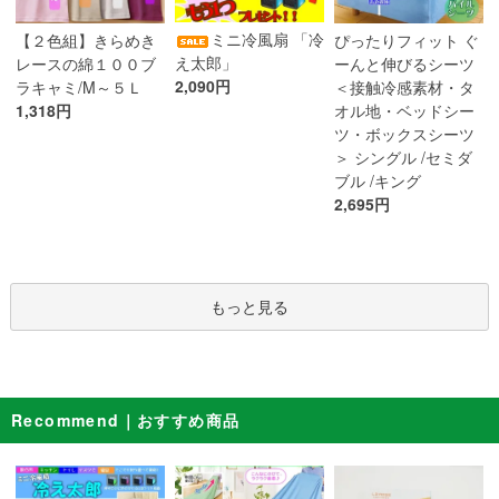
ミニ冷風扇 「冷
【２色組】きらめき
ぴったりフィット ぐ
え太郎」
レースの綿１００ブ
ーんと伸びるシーツ
2,090円
ラキャミ/M～５Ｌ
＜接触冷感素材・タ
1,318円
オル地・ベッドシー
ツ・ボックスシーツ
＞ シングル /セミダ
ブル /キング
2,695円
もっと見る
Recommend｜おすすめ商品