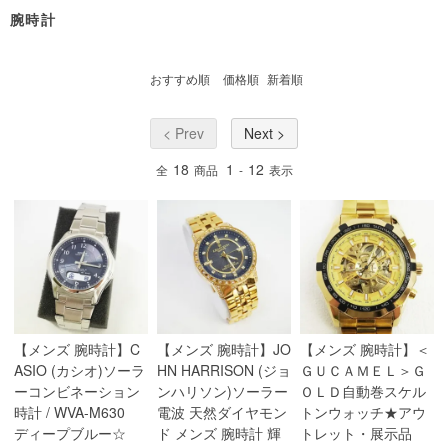
腕時計
おすすめ順
価格順
新着順
< Prev
Next >
18
1
12
全
商品
-
表示
【メンズ 腕時計】C
【メンズ 腕時計】JO
【メンズ 腕時計】＜
ASIO (カシオ)ソーラ
HN HARRISON (ジョ
ＧＵＣＡＭＥＬ＞Ｇ
ーコンビネーション
ンハリソン)ソーラー
ＯＬＤ自動巻スケル
時計 / WVA-M630
電波 天然ダイヤモン
トンウォッチ★アウ
ディープブルー☆
ド メンズ 腕時計 輝
トレット・展示品