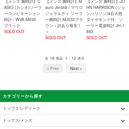
【メンズ 腕時計】C
【メンズ 腕時計】M
【メンズ 腕時計】JO
ASIO (カシオ)ソーラ
auro Jerardi / マウロ
HN HARRISON (ジョ
ーコンビネーション
ジェラルディ ソーラ
ンハリソン)4石天然
時計 / WVA-M630
ー腕時計 MJ032ブラ
ダイヤモンド付、ソ
ブラック
ウン＜訳あり格安！
ーラー電波時計 JH-1
SOLD OUT
＞
883
SOLD OUT
SOLD OUT
18
1
12
全
商品
-
表示
< Prev
Next >
カテゴリーから探す
トップス/レディース
トップス/メンズ