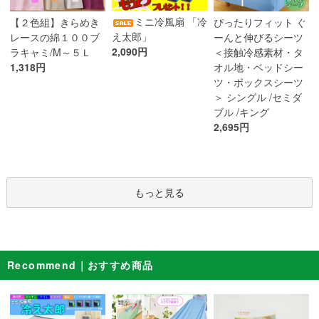
ミニ冷風扇 「冷
【２色組】きらめき
ぴったりフィット ぐ
え太郎」
レースの綿１００ブ
ーんと伸びるシーツ
2,090円
ラキャミ/M～５Ｌ
＜接触冷感素材・タ
1,318円
オル地・ベッドシー
ツ・ボックスシーツ
＞ シングル /セミダ
ブル /キング
2,695円
もっと見る
Recommend｜おすすめ商品