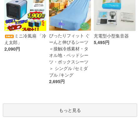
ぴったりフィット ぐ
ミニ冷風扇 「冷
充電型小型集音器
ーんと伸びるシーツ
え太郎」
5,495円
＜接触冷感素材・タ
2,090円
オル地・ベッドシー
ツ・ボックスシーツ
＞ シングル /セミダ
ブル /キング
2,695円
もっと見る