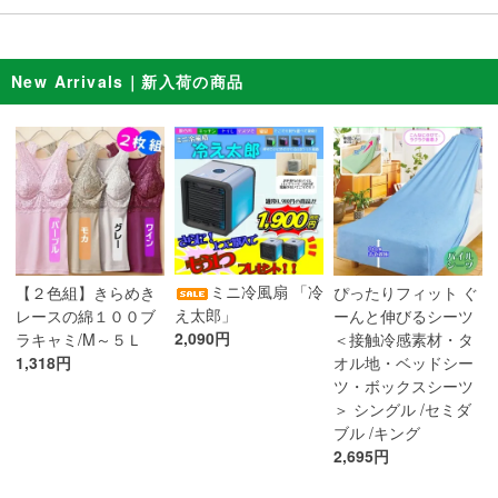
New Arrivals｜新入荷の商品
ミニ冷風扇 「冷
【２色組】きらめき
ぴったりフィット ぐ
え太郎」
レースの綿１００ブ
ーんと伸びるシーツ
2,090円
ラキャミ/M～５Ｌ
＜接触冷感素材・タ
1,318円
オル地・ベッドシー
ツ・ボックスシーツ
＞ シングル /セミダ
ブル /キング
2,695円