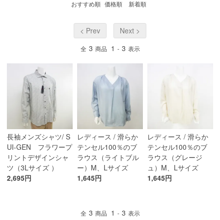
おすすめ順
価格順
新着順
< Prev
Next >
3
1
3
全
商品
-
表示
長袖メンズシャツ/ S
レディース / 滑らか
レディース / 滑らか
UI-GEN フラワープ
テンセル100％のブ
テンセル100％のブ
リントデザインシャ
ラウス（ライトブル
ラウス（グレージ
ツ（3Lサイズ ）
ー）M、Lサイズ
ュ）M、Lサイズ
2,695円
1,645円
1,645円
3
1
3
全
商品
-
表示