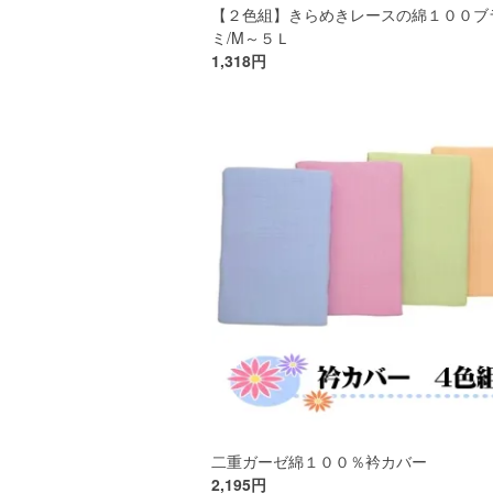
【２色組】きらめきレースの綿１００ブ
ミ/M～５Ｌ
1,318円
二重ガーゼ綿１００％衿カバー
2,195円