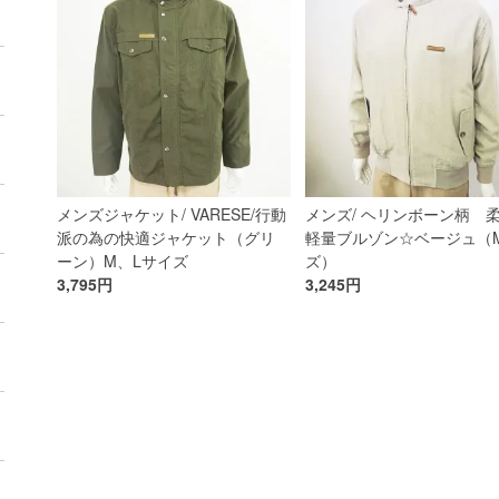
メンズジャケット/ VARESE/行動
メンズ/ ヘリンボーン柄 
派の為の快適ジャケット（グリ
軽量ブルゾン☆ベージュ（
ーン）M、Lサイズ
ズ）
3,795円
3,245円