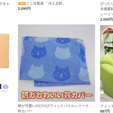
ミニ冷風扇 「冷え太郎」
ラキャ
ぴった
2,090円
冷感素
シーツ＞
2,695円
柄が可愛いのびのびフィットパイルシリーズ
フィッ
衿カバー
987円