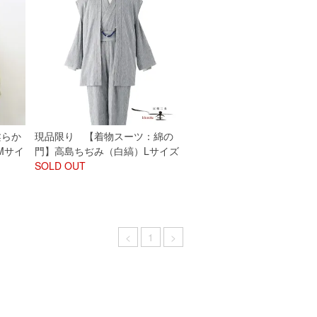
柔らか
現品限り 【着物スーツ：綿の
Mサイ
門】高島ちぢみ（白縞）Lサイズ
SOLD OUT
<
1
>