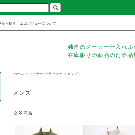
プから探す
エコバリューについて
独自のメーカー仕入れル
在庫限りの商品のため品
ホーム
>
ジャケット/アウター
>
メンズ
メンズ
3
全
商品