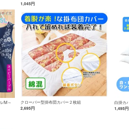
1,045円
クローバー型掛布団カバー２枚組
/M～
白掛カ
2,695円
1,495円