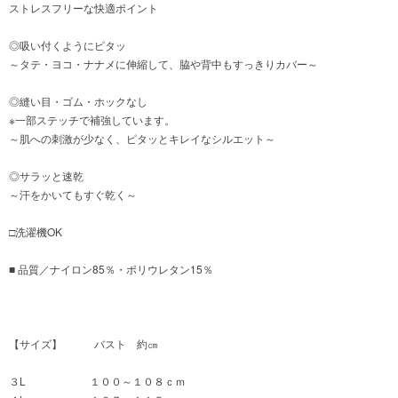
ストレスフリーな快適ポイント
◎吸い付くようにピタッ
～タテ・ヨコ・ナナメに伸縮して、脇や背中もすっきりカバー～
◎縫い目・ゴム・ホックなし
※一部ステッチで補強しています。
～肌への刺激が少なく、ピタッとキレイなシルエット～
◎サラッと速乾
～汗をかいてもすぐ乾く～
□洗濯機OK
■ 品質／ナイロン85％・ポリウレタン15％
【サイズ】 バスト 約㎝
３L １００～１０８ｃｍ