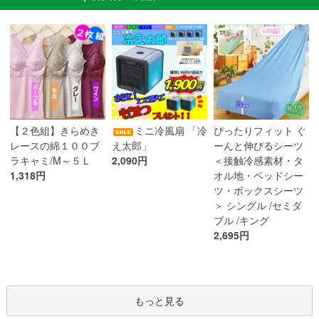
ミニ冷風扇 「冷
【２色組】きらめき
ぴったりフィット ぐ
え太郎」
レースの綿１００ブ
ーんと伸びるシーツ
2,090円
ラキャミ/M～５Ｌ
＜接触冷感素材・タ
1,318円
オル地・ベッドシー
ツ・ボックスシーツ
＞ シングル /セミダ
ブル /キング
2,695円
もっと見る