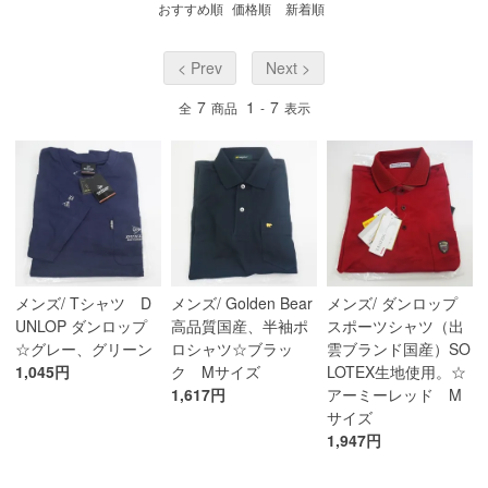
おすすめ順
価格順
新着順
< Prev
Next >
7
1
7
全
商品
-
表示
メンズ/ Tシャツ D
メンズ/ Golden Bear
メンズ/ ダンロップ
UNLOP ダンロップ
高品質国産、半袖ポ
スポーツシャツ（出
☆グレー、グリーン
ロシャツ☆ブラッ
雲ブランド国産）SO
1,045円
ク Mサイズ
LOTEX生地使用。☆
1,617円
アーミーレッド M
サイズ
1,947円