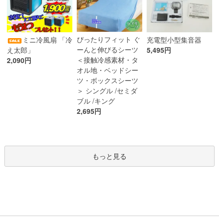
ぴったりフィット ぐ
ミニ冷風扇 「冷
充電型小型集音器
ーんと伸びるシーツ
え太郎」
5,495円
＜接触冷感素材・タ
2,090円
オル地・ベッドシー
ツ・ボックスシーツ
＞ シングル /セミダ
ブル /キング
2,695円
もっと見る