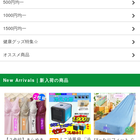
500円均一
1000円均一
1500円均一
健康グッズ特集☆
オススメ商品
New Arrivals｜新入荷の商品
ミニ冷風扇 「冷
【２色組】きらめき
ぴったりフィット ぐ