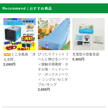
Recommend｜おすすめ商品
ぴったりフィット ぐ
ミニ冷風扇 「冷
充電型小型集音器
ーんと伸びるシーツ
え太郎」
5,495円
＜接触冷感素材・タ
2,090円
オル地・ベッドシー
ツ・ボックスシーツ
＞ シングル /セミダ
ブル /キング
2,695円