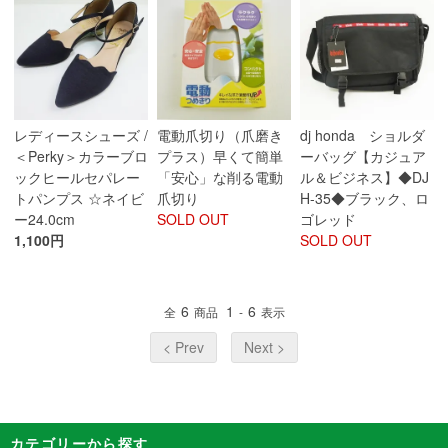
レディースシューズ /
電動爪切り（爪磨き
dj honda ショルダ
＜Perky＞カラーブロ
プラス）早くて簡単
ーバッグ【カジュア
ックヒールセパレー
「安心」な削る電動
ル＆ビジネス】◆DJ
トパンプス ☆ネイビ
爪切り
H-35◆ブラック、ロ
ー24.0cm
SOLD OUT
ゴレッド
1,100円
SOLD OUT
6
1
6
全
商品
-
表示
< Prev
Next >
カテゴリーから探す