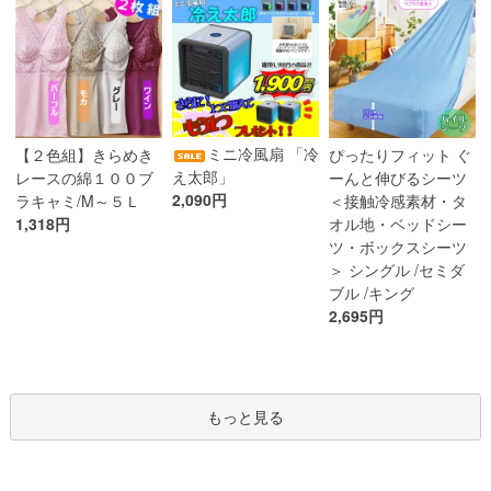
ミニ冷風扇 「冷
【２色組】きらめき
ぴったりフィット ぐ
え太郎」
レースの綿１００ブ
ーんと伸びるシーツ
2,090円
ラキャミ/M～５Ｌ
＜接触冷感素材・タ
1,318円
オル地・ベッドシー
ツ・ボックスシーツ
＞ シングル /セミダ
ブル /キング
2,695円
もっと見る