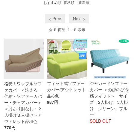
おすすめ順
価格順
新着順
< Prev
Next >
5
1
5
全
商品
-
表示
フィット式ソファー
ジャカードソファー
格安！ワッフルソフ
カバー/アウトレット
カバー ＜のびのび冷
ァカバー＜洗える・
品/6色
感フィット＞ サイ
伸縮・ソファーカバ
987円
ズ：2人掛け、3人掛
ー・チェアカバー＞
け グリーン、ブル
＜肘あり肘なし・２
ー
人掛け３人掛け＞ア
SOLD OUT
ウトレット品/6色
770円