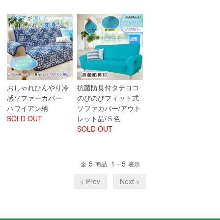
おしゃれひんやり冷
抗菌防臭付タテヨコ
感ソファーカバー
のびのびフィット式
ハワイアン柄
ソファカバー/アウト
SOLD OUT
レット品/５色
SOLD OUT
5
1
5
全
商品
-
表示
< Prev
Next >