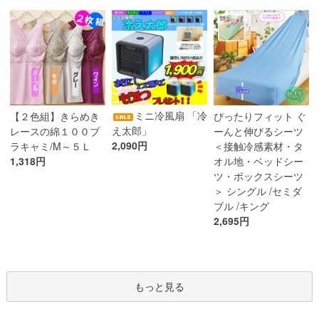
ミニ冷風扇 「冷
【２色組】きらめき
ぴったりフィット ぐ
え太郎」
レースの綿１００ブ
ーんと伸びるシーツ
2,090円
ラキャミ/M～５Ｌ
＜接触冷感素材・タ
1,318円
オル地・ベッドシー
ツ・ボックスシーツ
＞ シングル /セミダ
ブル /キング
2,695円
もっと見る