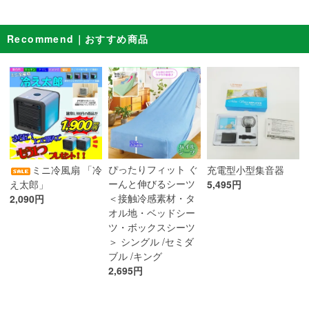
Recommend｜おすすめ商品
ぴったりフィット ぐ
ミニ冷風扇 「冷
充電型小型集音器
ーんと伸びるシーツ
え太郎」
5,495円
＜接触冷感素材・タ
2,090円
オル地・ベッドシー
ツ・ボックスシーツ
＞ シングル /セミダ
ブル /キング
2,695円