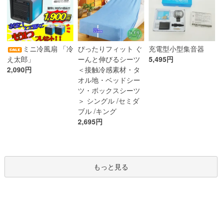
ぴったりフィット ぐ
ミニ冷風扇 「冷
充電型小型集音器
ーんと伸びるシーツ
え太郎」
5,495円
＜接触冷感素材・タ
2,090円
オル地・ベッドシー
ツ・ボックスシーツ
＞ シングル /セミダ
ブル /キング
2,695円
もっと見る