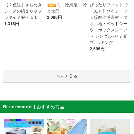
ミニ冷風扇 「冷
【２色組】きらめき
ぴったりフィット ぐ
え太郎」
レースの綿１００ブ
ーんと伸びるシーツ
2,090円
ラキャミ/M～５Ｌ
＜接触冷感素材・タ
1,318円
オル地・ベッドシー
ツ・ボックスシーツ
＞ シングル /セミダ
ブル /キング
2,695円
もっと見る
Recommend｜おすすめ商品