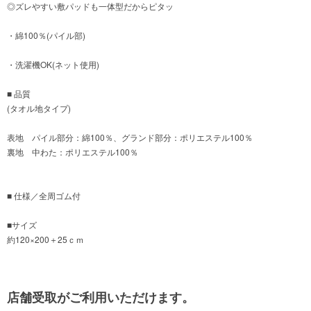
◎ズレやすい敷パッドも一体型だからピタッ
・綿100％(パイル部)
・洗濯機OK(ネット使用)
■ 品質
(タオル地タイプ)
表地 パイル部分：綿100％、グランド部分：ポリエステル100％
裏地 中わた：ポリエステル100％
■ 仕様／全周ゴム付
■サイズ
約120×200＋25ｃｍ
店舗受取がご利用いただけます。