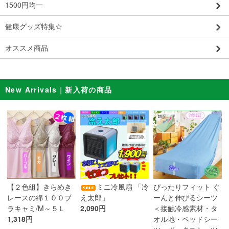
1500円均一
健康グッズ特集☆
オススメ商品
New Arrivals｜新入荷の商品
ミニ冷風扇 「冷
【２色組】きらめき
ぴったりフィット ぐ
え太郎」
レースの綿１００ブ
ーんと伸びるシーツ
2,090円
ラキャミ/M～５Ｌ
＜接触冷感素材・タ
1,318円
オル地・ベッドシー