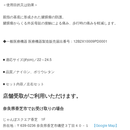
＜使用目的又は効果＞
親指の基底に形成された腱膜瘤の防護。
腱膜瘤からくる外反母趾の接触による痛み、歩行時の痛みを軽減します。
◆一般医療機器 医療機器製造販売届出番号：12B2X10009PD0001
■ 適応サイズ(約cm)／22～24.5
■ 品質／ナイロン、ポリウレタン
■ セット内容／左右セット
店舗受取がご利用いただけます。
奈良県香芝市でお受け取りの場合
じゃんぼスクエア香芝 1F
所在地：〒639-0236 奈良県香芝市磯壁３丁目４０－１
【Google Map】