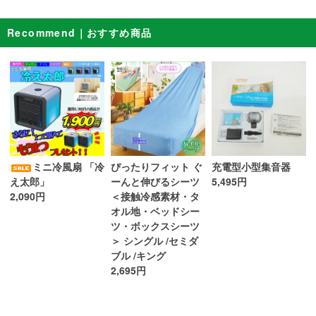
Recommend｜おすすめ商品
ぴったりフィット ぐ
ミニ冷風扇 「冷
充電型小型集音器
ーんと伸びるシーツ
え太郎」
5,495円
＜接触冷感素材・タ
2,090円
オル地・ベッドシー
ツ・ボックスシーツ
＞ シングル /セミダ
ブル /キング
2,695円