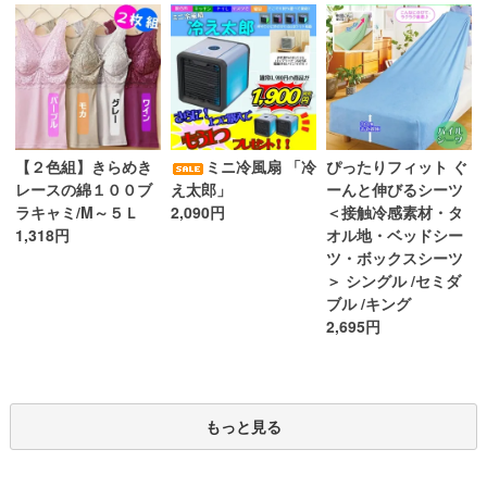
ミニ冷風扇 「冷
【２色組】きらめき
ぴったりフィット ぐ
え太郎」
レースの綿１００ブ
ーんと伸びるシーツ
2,090円
ラキャミ/M～５Ｌ
＜接触冷感素材・タ
1,318円
オル地・ベッドシー
ツ・ボックスシーツ
＞ シングル /セミダ
ブル /キング
2,695円
もっと見る