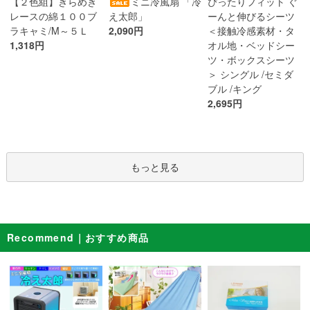
ミニ冷風扇 「冷
【２色組】きらめき
ぴったりフィット ぐ
え太郎」
レースの綿１００ブ
ーんと伸びるシーツ
2,090円
ラキャミ/M～５Ｌ
＜接触冷感素材・タ
1,318円
オル地・ベッドシー
ツ・ボックスシーツ
＞ シングル /セミダ
ブル /キング
2,695円
もっと見る
Recommend｜おすすめ商品